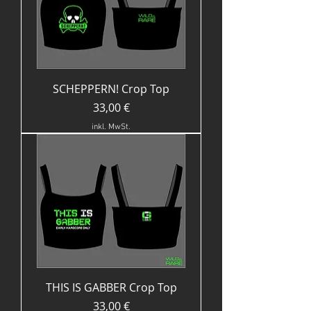
SCHEPPERN! Crop Top
Preis
33,00 €
inkl. MwSt.
THIS IS GABBER Crop Top
Preis
33,00 €