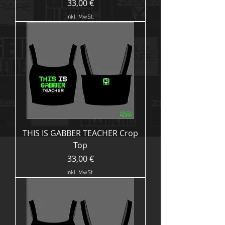
Preis
33,00 €
inkl. MwSt.
THIS IS GABBER TEACHER Crop
Top
Preis
33,00 €
inkl. MwSt.