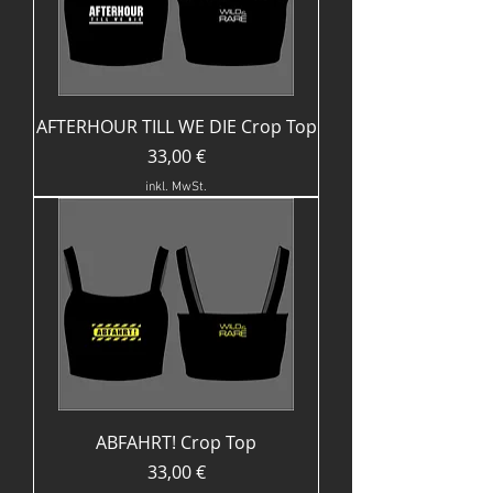
AFTERHOUR TILL WE DIE Crop Top
Preis
33,00 €
inkl. MwSt.
ABFAHRT! Crop Top
Preis
33,00 €