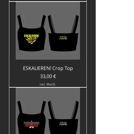
ESKALIEREN! Crop Top
Preis
33,00 €
inkl. MwSt.