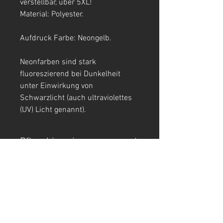
verstellbar, über 5XL!
Material: Polyester.
Aufdruck Farbe: Neongelb.
Neonfarben sind stark
fluoreszierend bei Dunkelheit
unter Einwirkung von
Schwarzlicht (auch ultraviolettes
(UV) Licht genannt).
Pflegehinweis
Nur Handwäsche.
T-SHIRTS
TANK TOPS