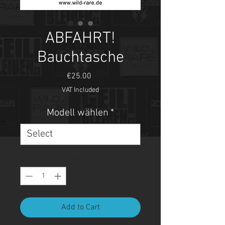
ABFAHRT!
Bauchtasche
Price
€25.00
VAT Included
Modell wählen
*
Quantity
*
Add to Cart