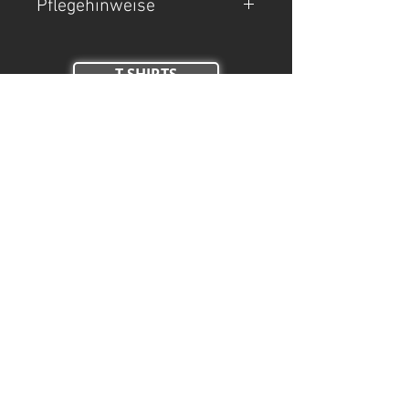
Pflegehinweise
- Maschinenwäsche bei 30°C.
T-SHIRTS
- Auf links waschen.
- Nicht Trockner geeignet, nicht
TANK TOPS
bleichen, nicht bügeln.
Crop Tops
HOODIES
ZIP HOODIES
HOSEN
SHORTS
HOT PANTS