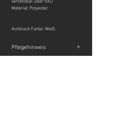
verstellbar, über 5XL!
Material: Polyester.
Aufdruck Farbe: Weiß.
Pflegehinweis
Nur Handwäsche.
T-SHIRTS
TANK TOPS
Crop Tops
HOODIES