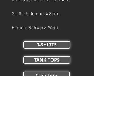
(Outdoor) eingesetzt werden.
Größe: 5,0cm x 14,8cm.
Farben: Schwarz, Weiß.
T-SHIRTS
TANK TOPS
Crop Tops
HOODIES
ZIP HOODIES
HOSEN