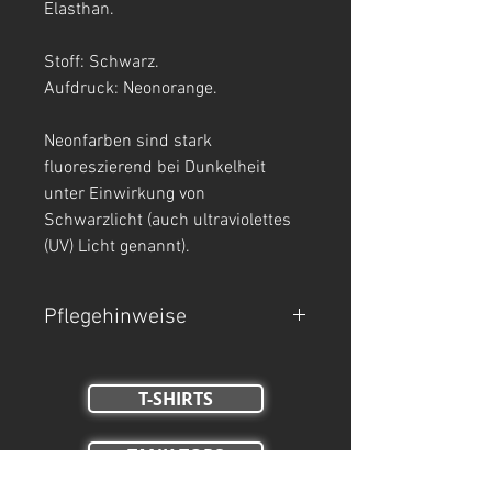
Elasthan.
Stoff: Schwarz.
Aufdruck: Neonorange.
Neonfarben sind stark
fluoreszierend bei Dunkelheit
unter Einwirkung von
Schwarzlicht (auch ultraviolettes
(UV) Licht genannt).
Pflegehinweise
- Maschinenwäsche bei 30°C.
T-SHIRTS
- Auf links waschen.
- Nicht Trockner geeignet, nicht
TANK TOPS
bleichen, nicht bügeln.