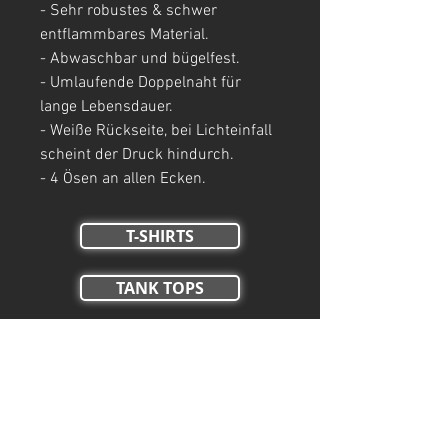
- Sehr robustes & schwer
entflammbares Material.
- Abwaschbar und bügelfest.
- Umlaufende Doppelnaht für
lange Lebensdauer.
- Weiße Rückseite, bei Lichteinfall
scheint der Druck hindurch.
- 4 Ösen an allen Ecken.
T-SHIRTS
TANK TOPS
Crop Tops
HOODIES
ZIP HOODIES