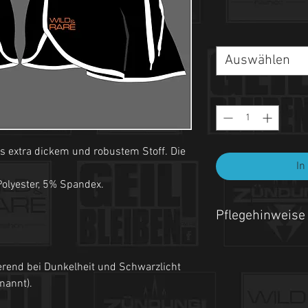
Auswählen
s extra dickem und robustem Stoff. Die
In
olyester, 5% Spandex.
Pflegehinweise
- Maschinenwäsche be
erend bei Dunkelheit und Schwarzlicht
- Auf links waschen.
enannt).
- Nicht Trockner geeign