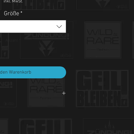
inkl. MwSt.
Größe
*
Anzahl
*
 den Warenkorb
i 30°C.
et, nicht bleichen, nicht bügeln.