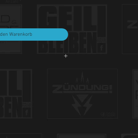
Anzahl
*
 den Warenkorb