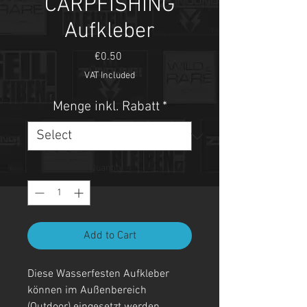
CARPFISHING
Aufkleber
Price
€0.50
VAT Included
Menge inkl. Rabatt
*
Quantity
*
Add to Cart
Diese Wasserfesten Aufkleber
können im Außenbereich