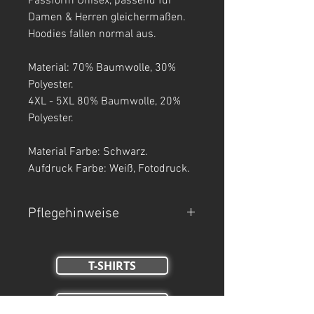
Passform Unisex, passend für
Damen & Herren gleichermaßen.
Hoodies fallen normal aus.
Material: 70% Baumwolle, 30%
Polyester.
4XL - 5XL 80% Baumwolle, 20%
Polyester.
Material Farbe: Schwarz.
Aufdruck Farbe: Weiß, Fotodruck.
Pflegehinweise
- Maschinenwäsche bei 30°C.
T-SHIRTS
- Auf links waschen.
- Nicht Trockner geeignet, nicht
TANK TOPS