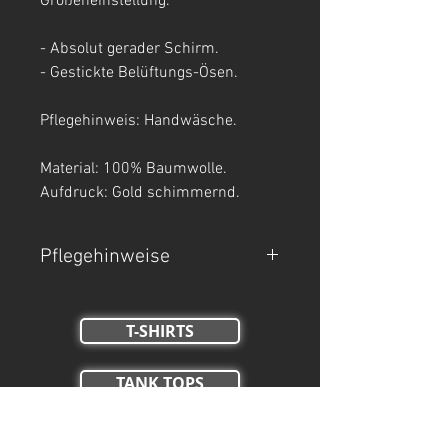
Größeneinstellung.
- Absolut gerader Schirm.
- Gestickte Belüftungs-Ösen.
Pflegehinweis: Handwäsche.
Material: 100% Baumwolle.
Aufdruck: Gold schimmernd.
Pflegehinweise
- Handwäsche.
- Nicht Trockner geeignet, nicht
T-SHIRTS
bleichen, nicht bügeln.
TANK TOPS
Crop Tops