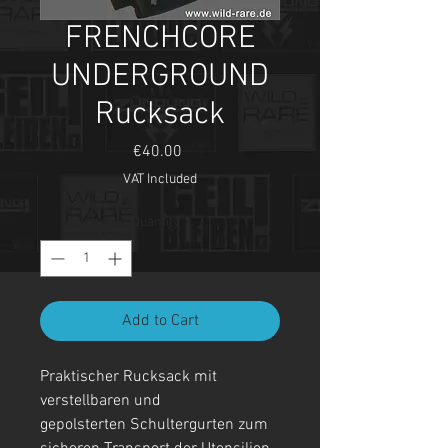
FRENCHCORE
UNDERGROUND
Rucksack
Price
€40.00
VAT Included
Quantity
*
Add to Cart
Praktischer Rucksack mit
verstellbaren und
gepolsterten Schultergurten zum