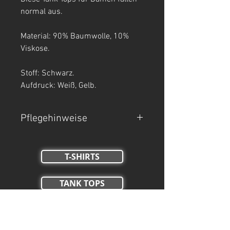
normal aus.
Material: 90% Baumwolle, 10%
Viskose.
Stoff: Schwarz.
Aufdruck: Weiß, Gelb.
Pflegehinweise
- Maschinenwäsche bei 30°C.
T-SHIRTS
- Auf links waschen.
- Nicht Trockner geeignet, nicht
TANK TOPS
bleichen, nicht bügeln.
Crop Tops