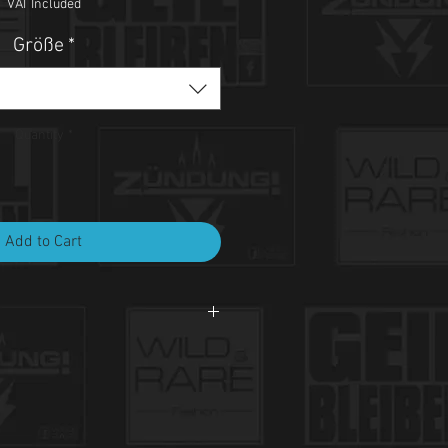
VAT Included
Größe
*
Quantity
*
Add to Cart
i 30°C.
et, nicht bleichen, nicht bügeln.