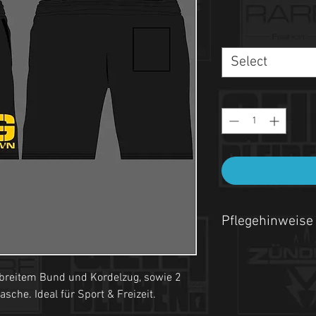
Select
Pflegehinweise
- Maschinenwäsche be
 breitem Bund und Kordelzug, sowie 2
- Auf links waschen.
che. Ideal für Sport & Freizeit.
- Nicht Trockner geeign