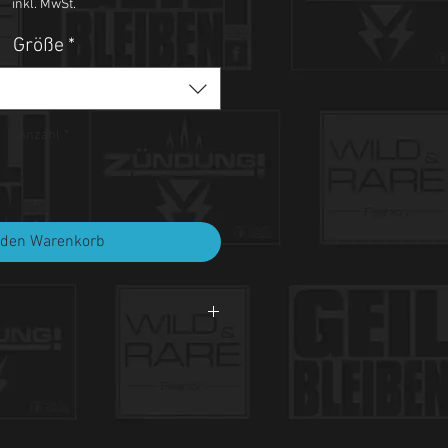
inkl. MwSt.
Größe
*
Anzahl
*
 den Warenkorb
i 30°C.
et, nicht bleichen, nicht bügeln.