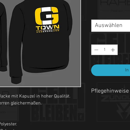
Auswählen
In
Pflegehinweise
acke mit Kapuze) in hoher Qualität.
- Maschinenwäsche be
erren gleichermaßen.
- Auf links waschen.
olyester.
- Nicht Trockner geeign