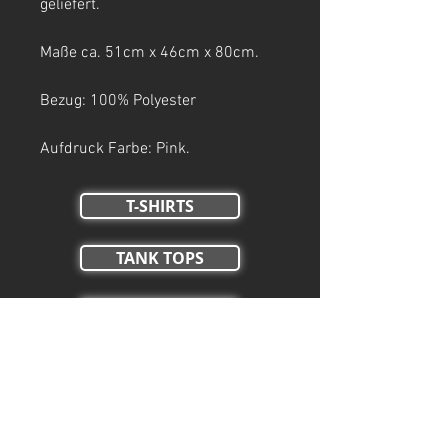
geliefert.
Maße ca. 51cm x 46cm x 80cm.
Bezug: 100% Polyester
Aufdruck Farbe: Pink.
T-SHIRTS
TANK TOPS
Crop Tops
HOODIES
ZIP HOODIES