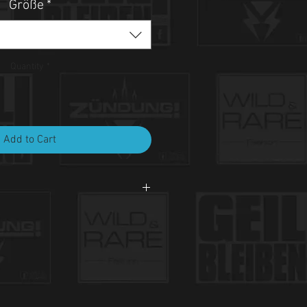
Größe
*
Quantity
*
Add to Cart
i 30°C.
et, nicht bleichen, nicht bügeln.