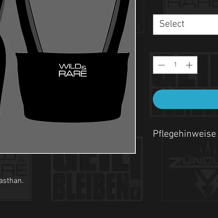
Select
Pflegehinweise
- Maschinenwäsche be
- Auf links waschen.
asthan.
- Nicht Trockner geeign