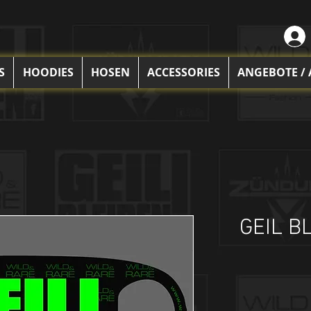
S
HOODIES
HOSEN
ACCESSORIES
ANGEBOTE /
GEIL B