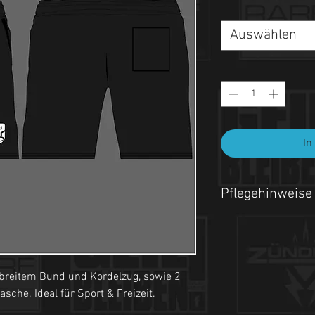
Auswählen
In
Pflegehinweise
- Maschinenwäsche be
- Auf links waschen.
 breitem Bund und Kordelzug, sowie 2
- Nicht Trockner geeign
che. Ideal für Sport & Freizeit.