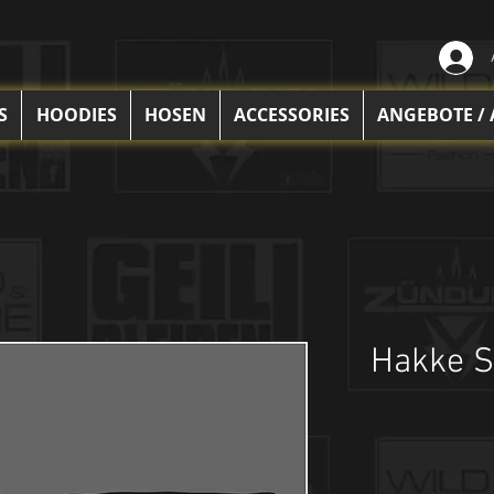
S
HOODIES
HOSEN
ACCESSORIES
ANGEBOTE /
Hakke S