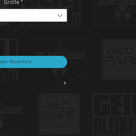
Größe
*
Anzahl
*
 den Warenkorb
i 30°C.
et, nicht bleichen, nicht bügeln.