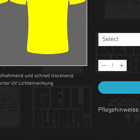
Select
saufnehmend und schnell trocknend.
 unter UV Lichteinwirkung
Pflegehinweise
- Maschinenwäsche be
- Auf links waschen.
- Nicht Trockner geeign