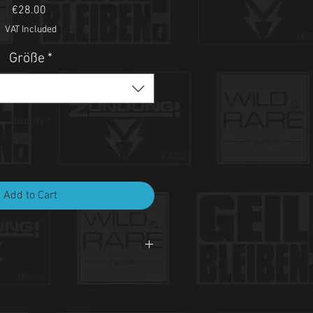
Price
€28.00
VAT Included
Größe
*
Quantity
*
Add to Cart
i 30°C.
et, nicht bleichen, nicht bügeln.