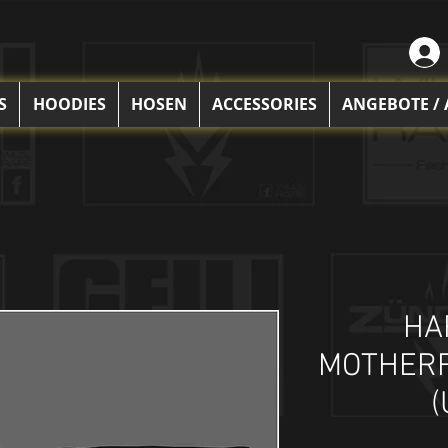
S
HOODIES
HOSEN
ACCESSORIES
ANGEBOTE /
HA
MOTHERF
(