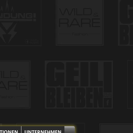
i 30°C.
et, nicht bleichen, nicht bügeln.
KTIONEN
UNTERNEHMEN