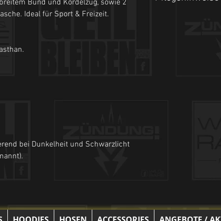
 breitem Bund und Kordelzug, sowie 2
che. Ideal für Sport & Freizeit.
- Maschinenwäsche be
- Auf links waschen.
asthan.
- Nicht Trockner geeign
erend bei Dunkelheit und Schwarzlicht
enannt).
S
HOODIES
HOSEN
ACCESSORIES
ANGEBOTE / A