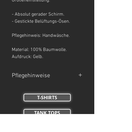
Größeneinstellung.
- Absolut gerader Schirm.
- Gestickte Belüftungs-Ösen.
Pflegehinweis: Handwäsche.
Material: 100% Baumwolle.
Aufdruck: Gelb.
Pflegehinweise
- Handwäsche.
- Nicht Trockner geeignet, nicht
T-SHIRTS
bleichen, nicht bügeln.
TANK TOPS
Crop Tops