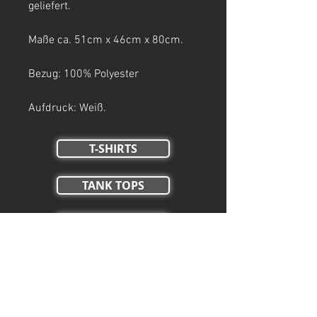
geliefert.
Maße ca. 51cm x 46cm x 80cm.
Bezug: 100% Polyester
Aufdruck: Weiß.
T-SHIRTS
TANK TOPS
Crop Tops
HOODIES
ZIP HOODIES