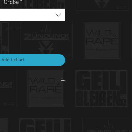
Größe
*
Quantity
*
Add to Cart
i 30°C.
et, nicht bleichen, nicht bügeln.