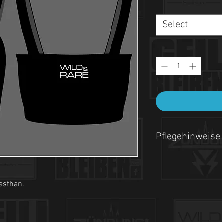
Select
Pflegehinweise
- Maschinenwäsche be
- Auf links waschen.
asthan.
- Nicht Trockner geeign