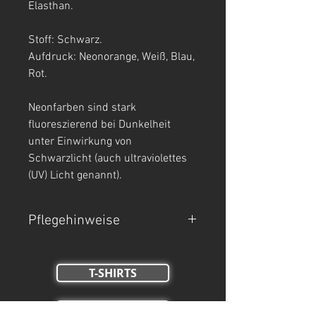
Elasthan.
Stoff: Schwarz.
Aufdruck: Neonorange, Weiß, Blau,
Rot.
Neonfarben sind stark
fluoreszierend bei Dunkelheit
unter Einwirkung von
Schwarzlicht (auch ultraviolettes
(UV) Licht genannt).
Pflegehinweise
- Maschinenwäsche bei 30°C.
T-SHIRTS
- Auf links waschen.
- Nicht Trockner geeignet, nicht
TANK TOPS