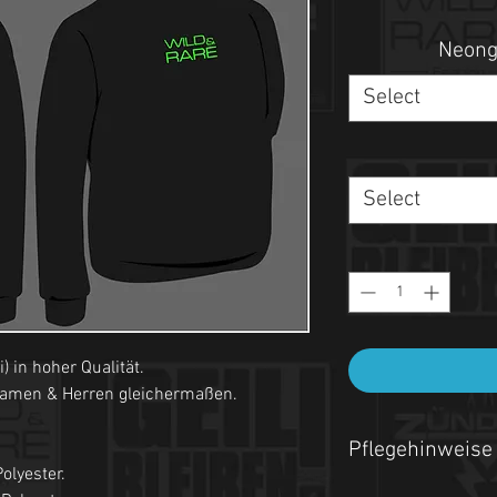
Neong
Select
Select
 in hoher Qualität.
Damen & Herren gleichermaßen.
Pflegehinweise
olyester.
- Maschinenwäsche be