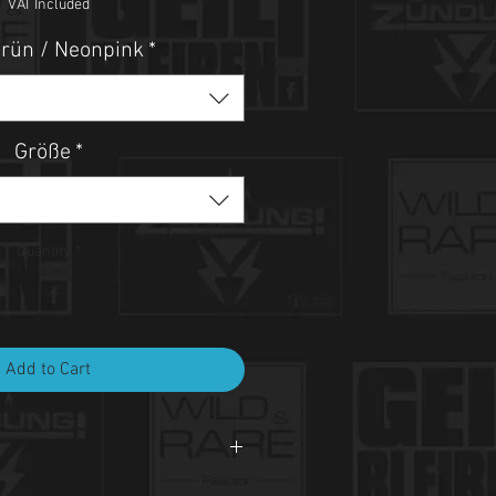
VAT Included
rün / Neonpink
*
Größe
*
Quantity
*
Add to Cart
i 30°C.