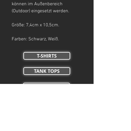
können im Außenbereich
(Outdoor) eingesetzt werden.
Größe: 7,4cm x 10,5cm.
Farben: Schwarz, Weiß.
T-SHIRTS
TANK TOPS
Crop Tops
HOODIES
ZIP HOODIES