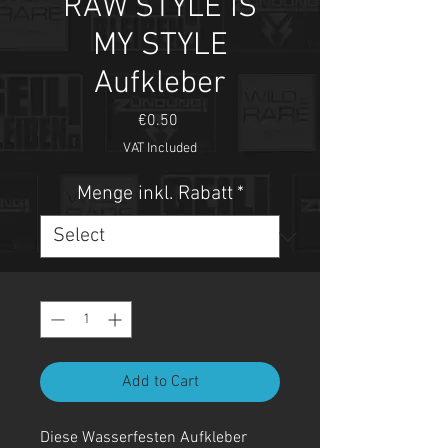
RAW STYLE IS
MY STYLE
Aufkleber
Price
€0.50
VAT Included
Menge inkl. Rabatt
*
Quantity
*
Add to Cart
Diese Wasserfesten Aufkleber