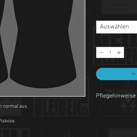
Auswählen
In
Pflegehinweise
n normal aus.
- Maschinenwäsche be
iskose.
- Auf links waschen.
- Nicht Trockner geeign