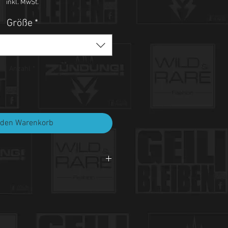
inkl. MwSt.
Größe
*
Anzahl
*
 den Warenkorb
i 30°C.
et, nicht bleichen, nicht bügeln.