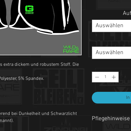
Auf
Auswählen
Auswählen
s extra dickem und robustem Stoff. Die
olyester, 5% Spandex.
In
erend bei Dunkelheit und Schwarzlicht
Pflegehinweise
enannt).
- Maschinenwäsche be