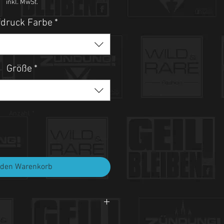
inkl. MwSt.
druck Farbe
*
Größe
*
Anzahl
*
 den Warenkorb
i 30°C.