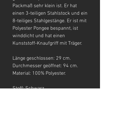
Packmaß sehr klein ist. Er hat
einen 3-teiligen Stahlstock und ein
8-teiliges Stahlgestänge. Er ist mit
Polyester Pongee bespannt, ist
winddicht und hat einen
Kunststoff-Knaufgriff mit Träger.
Länge geschlossen: 29 cm.
Durchmesser geöffnet: 94 cm.
Material: 100% Polyester.
Stoff: Schwarz.
Aufdruck: Weiß.
T-SHIRTS
TANK TOPS