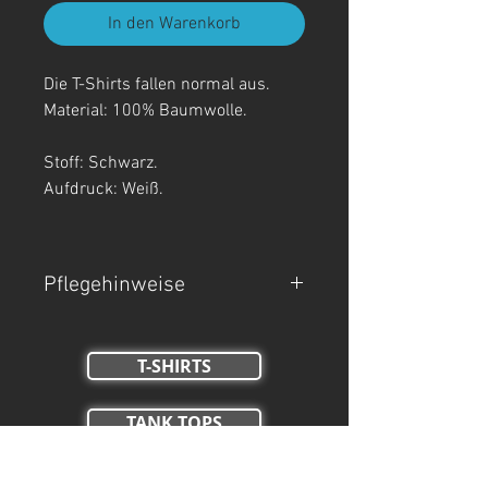
In den Warenkorb
Die T-Shirts fallen normal aus.
Material: 100% Baumwolle.
Stoff: Schwarz.
Aufdruck: Weiß.
Pflegehinweise
- Maschinenwäsche bei 30°C.
- Auf links waschen.
T-SHIRTS
- Nicht Trockner geeignet, nicht
bleichen, nicht bügeln.
TANK TOPS
Crop Tops