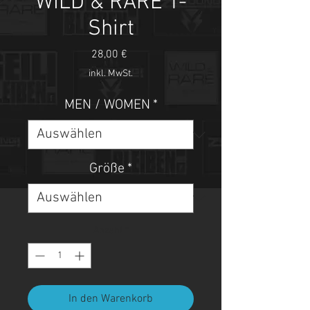
WILD & RARE T-
Shirt
Preis
28,00 €
inkl. MwSt.
MEN / WOMEN
*
Größe
*
Anzahl
*
In den Warenkorb