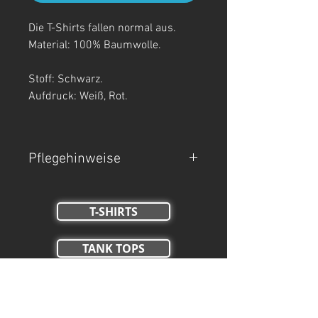
Die T-Shirts fallen normal aus.
Material: 100% Baumwolle.
Stoff: Schwarz.
Aufdruck: Weiß, Rot.
Pflegehinweise
- Maschinenwäsche bei 30°C.
- Auf links waschen.
T-SHIRTS
- Nicht Trockner geeignet, nicht
bleichen, nicht bügeln.
TANK TOPS
Crop Tops