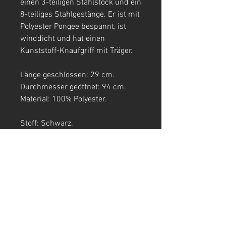
einen 3-teiligen Stahlstock und ein
8-teiliges Stahlgestänge. Er ist mit
Polyester Pongee bespannt, ist
winddicht und hat einen
Kunststoff-Knaufgriff mit Träger.
Länge geschlossen: 29 cm.
Durchmesser geöffnet: 94 cm.
Material: 100% Polyester.
Stoff: Schwarz.
Aufdruck: Weiß.
T-SHIRTS
TANK TOPS
Crop Tops