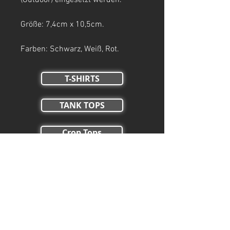
(Outdoor) eingesetzt werden.
Größe: 7,4cm x 10,5cm.
Farben: Schwarz, Weiß, Rot.
T-SHIRTS
TANK TOPS
Crop Tops
HOODIES
ZIP HOODIES
HOSEN