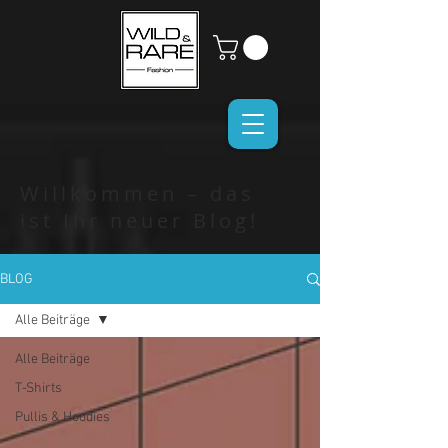
Willkommen – das
ist Ihr neuer Blog!
BLOG
Alle Beiträge
Alle Beiträge
T-Shirts
Pullis & Hoodies