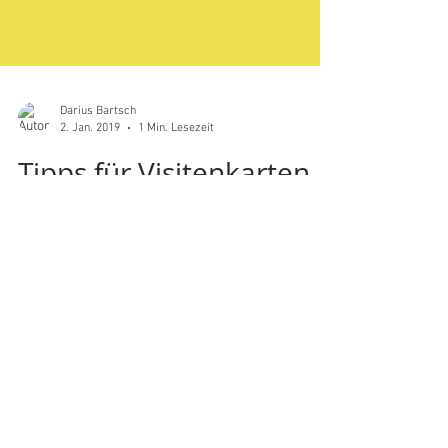
Darius Bartsch
2. Jan. 2019
1 Min. Lesezeit
Tipps für Visitenkarten-
Desig
Erstellen Sie einen Untertitel für Ihren Beitrag,
der den Beitragsinhalt in wenigen klaren
Sätzen zusammenfasst und Ihre Leser dazu...