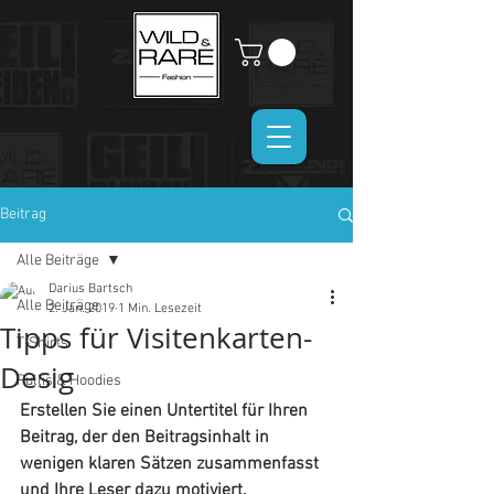
Beitrag
Alle Beiträge
Darius Bartsch
Alle Beiträge
2. Jan. 2019
1 Min. Lesezeit
Tipps für Visitenkarten-
T-Shirts
Desig
Pullis & Hoodies
Erstellen Sie einen Untertitel für Ihren 
Beitrag, der den Beitragsinhalt in 
wenigen klaren Sätzen zusammenfasst 
und Ihre Leser dazu motiviert, 