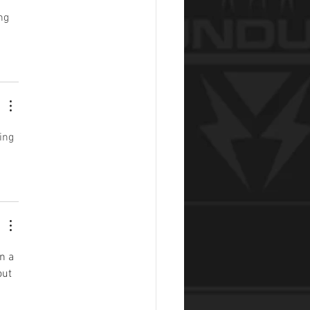
ng 
ing 
n a 
out 