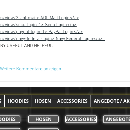
om/view/2-aol-mail> AOL Mail Login</a>
com/view/secu-login-1> Secu Login</a>
om/view/paypal-login-1> PayPal Login</a>
om/view/navy-federal-login> Navy Federal Login</a>
ERY USEFUL AND HELPFUL..
Weitere Kommentare anzeigen
S
HOODIES
HOSEN
ACCESSORIES
ANGEBOTE / A
OODIES
HOSEN
ACCESSORIES
ANGEBOT