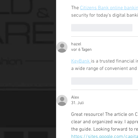
The 
Citizens Bank online banki
security for today’s digital bank
Gefällt mir
Antworten
hazel
vor 6 Tagen
KeyBank 
is a trusted financial 
a wide range of convenient and
Gefällt mir
Antworten
Alex
31. Juli
Great resource! The article on C
clear and organized way. I appr
the guide. Looking forward to re
https://sites.google.com/capit