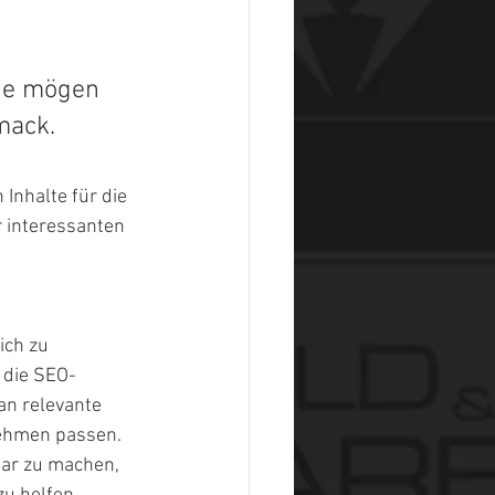
ie mögen 
mack.
 Inhalte für die 
r interessanten 
ich zu 
 die SEO-
n relevante 
ehmen passen. 
bar zu machen, 