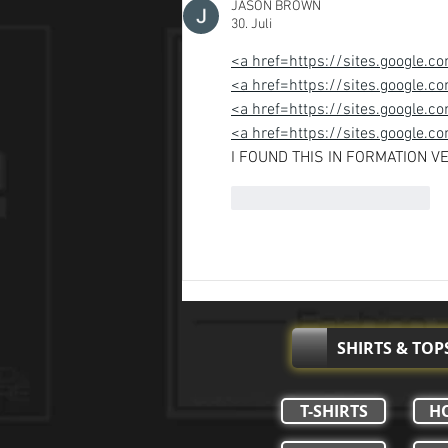
JASON BROWN
30. Juli
<a href=https://sites.google.c
<a href=https://sites.google.
<a href=https://sites.google.c
<a href=https://sites.google.c
I FOUND THIS IN FORMATION V
Gefällt mir
Antworten
SHIRTS & TOP
T-SHIRTS
H