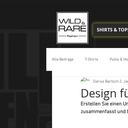
SHIRTS & TOP
Alle Beiträge
T-Shirts
Pullis & H
Darius Bartsch
2. Ja
Design f
Erstellen Sie einen Un
zusammenfasst und Ih