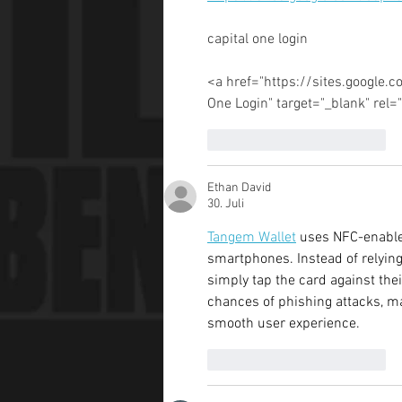
capital one login
<a href="https://sites.google.c
One Login" target="_blank" rel
Gefällt mir
Antworten
Ethan David
30. Juli
Tangem Wallet
 uses NFC-enable
smartphones. Instead of relyin
simply tap the card against the
chances of phishing attacks, ma
smooth user experience.
Gefällt mir
Antworten